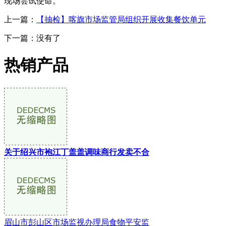
现场尝试使命。
上一篇：
【抽检】喀旗市场监管局组织开展收集餐饮单元
下一篇：没有了
热销产品
关于绍兴市袍江丁盖盖调味商行发卖不合
眉山市彭山区市场监视办理局食物平安监