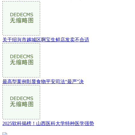
关于绍兴市越城区啊宝生鲜店发卖不合适
最高型案例彰显食物平安司法“最严”决
2025软科揭榜！山西医科大学特种医学强势