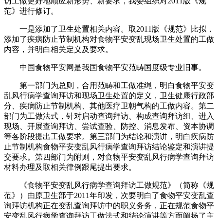
访工做更好地顺应新形势、新要求，我委组织对2011版《规
范》进行修订。
一是添加了卫生处置相关内容。取2011版《规范》比拟，
添加了疾病防止节制机构对食物平安变乱现场卫生处置的工做
内容，并明白相关定义及要求。
中国食物平安网是我国食物平安范畴国度级专业旧事。
第一部门为总则，合用范畴和工做准绳，明白食物平安变
乱风行病学查询拜访和现场卫生处置的定义，卫生健康行政部
分、疾病防止节制机构、其他医疗卫朝气构的工做内容。第二
部门为工做法式，针对启动查询拜访、构成查询拜访组、进入
现场、开展查询拜访、尝试查验、防控、消息发布、资本协调
等各阶段提出工做要求。第三部门为结论和演讲，明白疾病防
止节制机构食物平安变乱风行病学查询拜访结论鉴定和演讲提
交要求。第四部门为附则，对食物平安变乱风行病学查询拜访
材料办理及取相关律例跟尾提出要求。
《食物平安变乱风行病学查询拜访工做规范》（简称《规
范》）由原卫生部于2011年印发，次要明白了食物平安变乱查
询拜访机构正在变乱查询拜访中的职义务务，正在规范食物平
安变乱风行病学查询拜访工做法式和结论演讲等方面阐扬了主