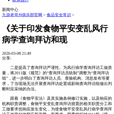
联系我们
新闻中心
九游老哥J9俱乐部官网
>
食品安全常识
>
《关于印发食物平安变乱风行
病学查询拜访和现
2026-03-08 21:49
分享:
二是提高了查询拜访严谨性。为风行病学查询拜访工做质
量，将2011版《规范》的“查询拜访员轨制”调整为“查询拜访
组”，进一步明白了查询拜访人员、查验机构、消息发布等要
求，了当现场无法开展查询拜访处置或影响查询拜访组做出判
断时应采纳的办法。
跟着《食物平安法》及其实施条例修订实施，以及响应的
机构职责调整，食物平安变乱查询拜访措置的相关职责分工和
工做要求也响应发生变化，为使食物平安变乱风行病学查询拜