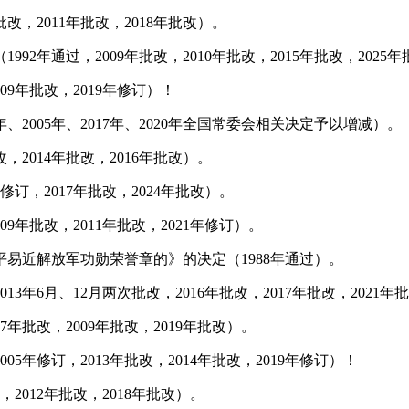
2011年批改，2018年批改）。
年通过，2009年批改，2010年批改，2015年批改，2025
9年批改，2019年修订）！
2005年、2017年、2020年全国常委会相关决定予以增减）。
2014年批改，2016年批改）。
修订，2017年批改，2024年批改）。
9年批改，2011年批改，2021年修订）。
近解放军功勋荣誉章的》的决定（1988年通过）。
3年6月、12月两次批改，2016年批改，2017年批改，2021年
年批改，2009年批改，2019年批改）。
5年修订，2013年批改，2014年批改，2019年修订）！
2012年批改，2018年批改）。