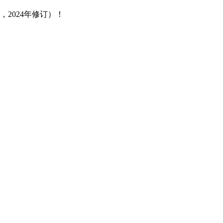
，2024年修订）！