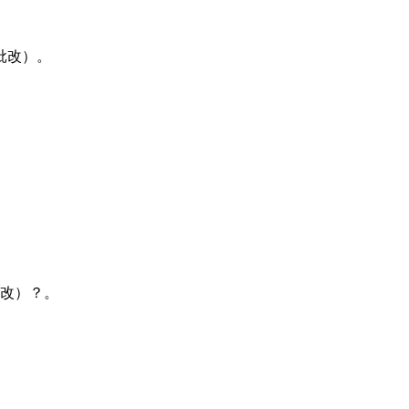
年批改）。
批改）？。