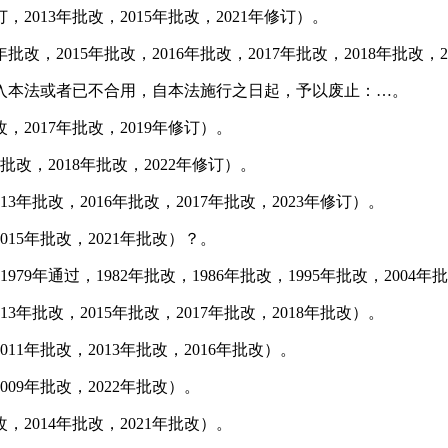
2013年批改，2015年批改，2021年修订）。
，2015年批改，2016年批改，2017年批改，2018年批改，2
本法或者已不合用，自本法施行之日起，予以废止：…。
2017年批改，2019年修订）。
改，2018年批改，2022年修订）。
年批改，2016年批改，2017年批改，2023年修订）。
15年批改，2021年批改）？。
过，1982年批改，1986年批改，1995年批改，2004年批改，
年批改，2015年批改，2017年批改，2018年批改）。
11年批改，2013年批改，2016年批改）。
09年批改，2022年批改）。
2014年批改，2021年批改）。