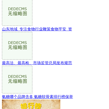
山东地域_专注食物行业鞭策食物平安_资
最高法、最高检、市场监管总局发布规范
氨糖哪个品牌含多 氨糖软骨素排行榜保举