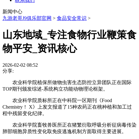
联系我们
新闻中心
九游老哥J9俱乐部官网
>
食品安全常识
>
山东地域_专注食物行业鞭策食
物平安_资讯核心
2026-02-02 08:52
分享:
农业科学院植保所做物虫害生态防控立异团队正在国际
TOP期刊颁发综述-系统构立功能动物理论框架。
农业科学院质标所正在中科院一区期刊《Food
Chemistry！ X》上发文报道了15种农药正在桃种植和加工过
程中残留变化纪律。
农业科学院畜牧兽医所正在猪繁衍取呼吸分析征病毒传染
肺部细胞异质性变化取免疫逃逸机制方面取得主要进展。