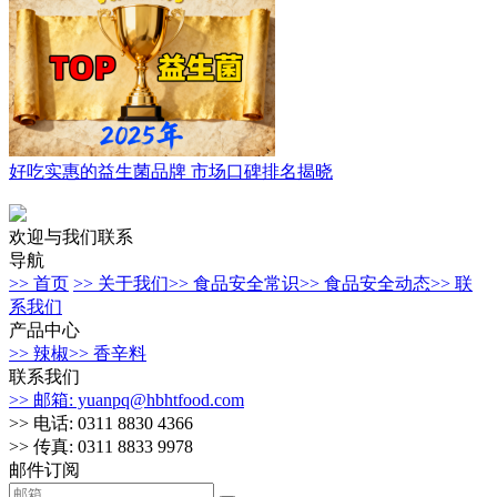
好吃实惠的益生菌品牌 市场口碑排名揭晓
欢迎与我们联系
导航
>> 首页
>> 关于我们
>> 食品安全常识
>> 食品安全动态
>> 联
系我们
产品中心
>> 辣椒
>> 香辛料
联系我们
>> 邮箱: yuanpq@hbhtfood.com
>> 电话: 0311 8830 4366
>> 传真: 0311 8833 9978
邮件订阅