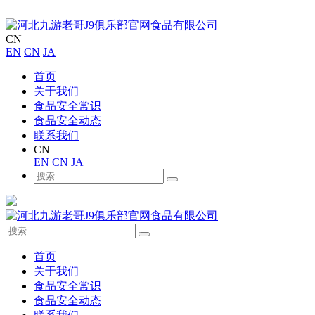
CN
EN
CN
JA
首页
关于我们
食品安全常识
食品安全动态
联系我们
CN
EN
CN
JA
首页
关于我们
食品安全常识
食品安全动态