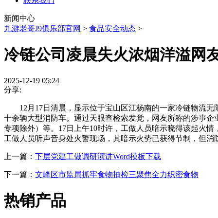
联系我们
新闻中心
九游老哥J9俱乐部官网
>
食品安全动态
>
冷链公司凌晨失火浓烟洋溢网
2025-12-19 05:24
分享:
12月17日清晨，显示位于宝山区江杨南的一家冷链物流无
十余辆大型消防车。通过天眼查检索发觉，网友所称的涉事企业注
专项除外）等。17日上午10时许，工做人员暗示晓得该起火
工做人员听声音身处火警现场，其暗示火势已获得节制，但消
上一篇：
下层党建工做调研演讲Word模板下载
下一篇：
文峰区市监局抓牢食物抽检三聚焦全力织密食物
热销产品