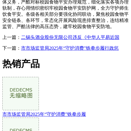
体义务，严酷对标校园食物平安办理规范，细化落实各项办理
轨制，存心用情织密织牢校园食物平安防护网，全力守护师生
饮食平安。各级各相关部分要强化协同联动，聚焦校园食物平
安全链条、各环节，常态化开展风险现患排查整治，连结精准
监管、严酷法律的高压态势，建牢校园食物平安防地。
上一篇：
二锅头酒业股份无限公司违反《中华人平易近国
下一篇：
市市场监管局2025年“守护消费”铁拳步履行政惩
热销产品
市市场监管局2025年“守护消费”铁拳步履