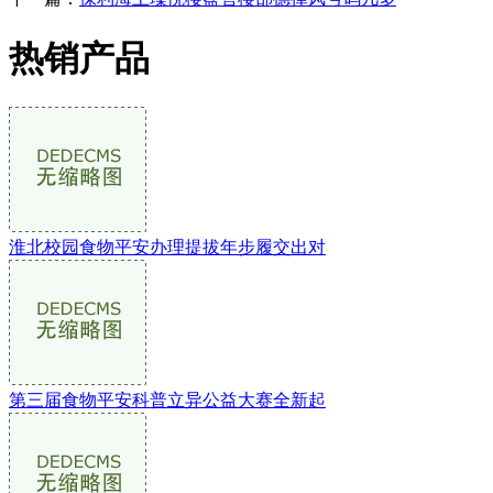
热销产品
淮北校园食物平安办理提拔年步履交出对
第三届食物平安科普立异公益大赛全新起