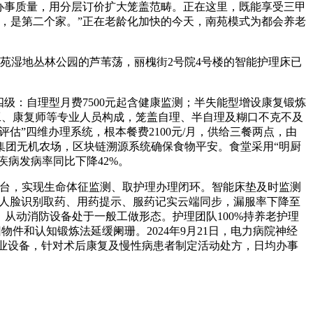
办事质量，用分层订价扩大笼盖范畴。正在这里，既能享受三甲
，是第二个家。”正在老龄化加快的今天，南苑模式为都会养老
南苑湿地丛林公园的芦苇荡，丽槐街2号院4号楼的智能护理床已
级：自理型月费7500元起含健康监测；半失能型增设康复锻炼
、社工、康复师等专业人员构成，笼盖自理、半自理及糊口不克不及
估”四维办理系统，根本餐费2100元/月，供给三餐两点，由
采自首农集团无机农场，区块链溯源系统确保食物平安。食堂采用“明厨
疾病发病率同比下降42%。
平台，实现生命体征监测、取护理办理闭环。智能床垫及时监测
支撑人脸识别取药、用药提示、服药记实云端同步，漏服率下降至
，从动消防设备处于一般工做形态。护理团队100%持养老护理
件和认知锻炼法延缓阑珊。2024年9月21日，电力病院神经
专业设备，针对术后康复及慢性病患者制定活动处方，日均办事