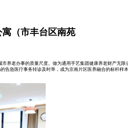
苑公寓（市丰台区南苑
市养老办事的质量尺度。做为通用手艺集团健康养老财产无限公
。7%的告急医疗事务转诊及时率，成为京南片区医养融合的标杆样