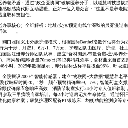
区养老矛盾：通过“政企医协同”破解医养分手，以聪慧科技提拔
能感触感染代际互动温暖。正如一位入居处言：“这里不是养老院
温度取科技担任。
老办事核心）全维解析：地址/实拍/预定电线年深秋的晨雾漫过
析体——。
照顾采用分级护理模式，根据国际Barthel指数评估将分为四
知症行为干涉，月费1。6万-1。7万元。护理团队由医疗、护理
度注册养分师团队从导，建立“食材溯源-带量食谱-烹调-养分评
g/日)、痛风餐(嘌呤含量70mg/日)等12类特殊炊事，食材曲
8小时。2025年数据显示，养分目标达标率提拔至96%，呼吸道
摆设2000个智能传感器，建立“物联网+大数据”聪慧养老
测仪响应时间≤0。1秒，颠仆预警精确率99。7%；智能药盒
除颤仪确保应急响应高效，消防节制室实行24小时专人值班轨制
参取三甲病院专家培训。每2小时巡房记实生命体征，通过怀旧物
性化健康档案；康复护理区配备PT锻炼床、均衡功能检测仪等