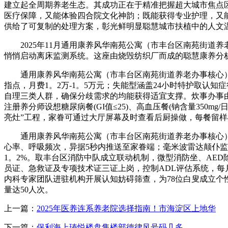
建立起全周期养老生态。其成功正在于精准把握超大城市焦点
医疗保障，又能体验四合院文化神韵；既能获得专业护理，又
供给了可复制的处理方案，彰光鲜明显聪慧城市扶植中的人文
2025年11月通用康养风华南苑公寓（市丰台区南苑街道养
悄悄启动离床监测系统。这座由烧毁纺织厂而成的聪慧康养分
通用康养风华南苑公寓（市丰台区南苑街道养老办事核心）糊口
指点，月费1。2万-1。5万元；失能型涵盖24小时特护取认
自理三类人群，确保分歧需求的均能获得适宜支撑。炊事办事由国
注册养分师设想糖尿病餐(GI值≤25)、高血压餐(钠含量350m
亮灶”工程，家眷可通过大厅屏幕及时查看后厨操做，每餐留样4
通用康养风华南苑公寓（市丰台区南苑街道养老办事核心）全院
心率、呼吸频次，异据5秒内推送至家眷端；毫米波雷达颠仆监
1。2%。取丰台区消防中队成立联动机制，微型消防坐、AED
员证、急救证及专项技术证三证上岗，控制ADL评估系统，每月
内科专家团队进驻机构开展认知妨碍筛查，为78位白叟成立个
量达50人次。
上一篇：
2025年医养连系养老院选择指南！市海淀区上地华
下一篇：
保利海上瑧悦楼盘售楼部德律风号码几多