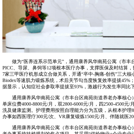
做为“医养连系示范单元”，通用康养风华南苑公寓（市丰台
PICC、导尿、鼻饲等12项根本医疗办事，支撑医保及时结算
7家三甲医疗机形成立合做关系，开通“卒中-胸痛-创伤”三大
Biodex等速肌力锻炼系统，术后关节勾当度恢复效率提拔4
据显示，认知症社会参取率提拔至93%，激越行为发生率同比下
通用康养风华南苑公寓（市丰台区南苑街道养老办事核心）采用“
单床位费4000-8800元/月，双2800-6000元/月，四25
洗及健康监测。护理费用按照自理能力分为五级，从根本护理800
办事如西医理疗300元/次、VR康复锻炼1500元/月、伴随就
通用康养风华南苑公寓（市丰台区南苑街道养老办事核心）坐落
老办事系统扶植规划的焦点项目，其采用“供给物业+企业专业运