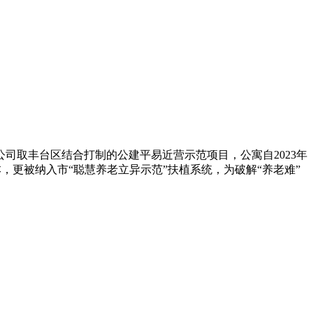
司取丰台区结合打制的公建平易近营示范项目，公寓自2023年
本，更被纳入市“聪慧养老立异示范”扶植系统，为破解“养老难”