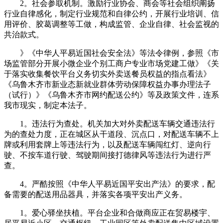
2。社会参取机制。激励行业协会、商会等社会组织阐扬
行业自律感化，制定行业规范和自律公约，开展行业培训、信
用评价、胶葛调整等工做，构成监管、企业自律、社会监视的
共治款式。
》《中华人平易近国社会安全法》等法令律例，参照《市
场监管部分开展小微企业个别工商户专业市场党建工做》《关
于落实收集餐饮平台义务切实外卖送餐员权益的指点看法》
《乌鲁木齐市新业态新就业群体劳动保障权益办事办理法子
（试行）》《乌鲁木齐市网约配送公约》等及政策文件，连系
我市现实，制定本法子。
1。违法行为查处。机关加大对外卖配送车辆交通违法行
为的查处力度，正在城区从干道段、沉点口，对配送车辆不上
牌或利用套牌上等违法行为，以及配送车辆闯红灯、逆向行
驶、不按车道行驶、驾驶期间接打德律风等违法行为进行严
查。
4。严酷按照《中华人平易近国平安出产法》的要求，配
备需要的配送用品器具，并落实各项平安出产义务。
1。爱心驿坐扶植。平台企业和合做商应正在贸易楼宇、