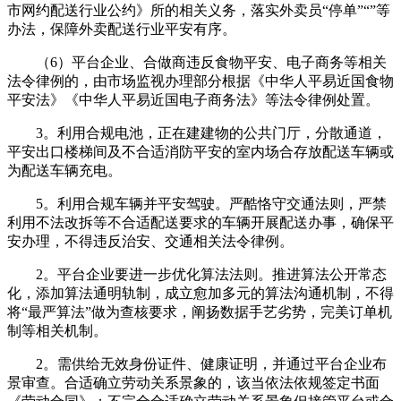
市网约配送行业公约》所的相关义务，落实外卖员“停单”“”等
办法，保障外卖配送行业平安有序。
（6）平台企业、合做商违反食物平安、电子商务等相关
法令律例的，由市场监视办理部分根据《中华人平易近国食物
平安法》《中华人平易近国电子商务法》等法令律例处置。
3。利用合规电池，正在建建物的公共门厅，分散通道，
平安出口楼梯间及不合适消防平安的室内场合存放配送车辆或
为配送车辆充电。
5。利用合规车辆并平安驾驶。严酷恪守交通法则，严禁
利用不法改拆等不合适配送要求的车辆开展配送办事，确保平
安办理，不得违反治安、交通相关法令律例。
2。平台企业要进一步优化算法法则。推进算法公开常态
化，添加算法通明轨制，成立愈加多元的算法沟通机制，不得
将“最严算法”做为查核要求，阐扬数据手艺劣势，完美订单机
制等相关机制。
2。需供给无效身份证件、健康证明，并通过平台企业布
景审查。合适确立劳动关系景象的，该当依法依规签定书面