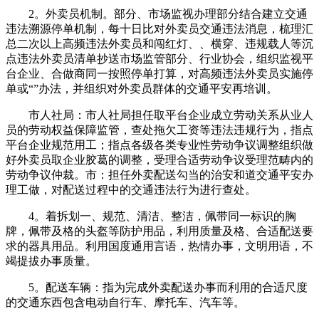
2。外卖员机制。部分、市场监视办理部分结合建立交通
违法溯源停单机制，每十日比对外卖员交通违法消息，梳理汇
总二次以上高频违法外卖员和闯红灯、、横穿、违规载人等沉
点违法外卖员清单抄送市场监管部分、行业协会，组织监视平
台企业、合做商同一按照停单打算，对高频违法外卖员实施停
单或“”办法，并组织对外卖员群体的交通平安再培训。
市人社局：市人社局担任取平台企业成立劳动关系从业人
员的劳动权益保障监管，查处拖欠工资等违法违规行为，指点
平台企业规范用工；指点各级各类专业性劳动争议调整组织做
好外卖员取企业胶葛的调整，受理合适劳动争议受理范畴内的
劳动争议仲裁。市：担任外卖配送勾当的治安和道交通平安办
理工做，对配送过程中的交通违法行为进行查处。
4。着拆划一、规范、清洁、整洁，佩带同一标识的胸
牌，佩带及格的头盔等防护用品，利用质量及格、合适配送要
求的器具用品。利用国度通用言语，热情办事，文明用语，不
竭提拔办事质量。
5。配送车辆：指为完成外卖配送办事而利用的合适尺度
的交通东西包含电动自行车、摩托车、汽车等。