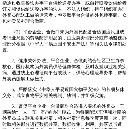
指通过收集餐饮办事平台供给送餐办事，或自行取餐饮供给者
订立和谈供给送餐办事的法人、不法人组织，担任组织和办理
外卖员配送工做的运营者，包罗取平台合做的外包揽事商、众
包外卖员办理合做商。
（2）平台企业、合做商未为外卖员配备合适国度尺度或
者行业尺度的劳动防护用品的，由应急办理部分或市场监视办
理部分根据《中华人平易近国平安出产法》等相关法令律例处
置。
2。健康关怀办法。平台企业、合做商结合社区卫生办事
核心、医疗机构为外卖员供给健康体检，及时发觉职业相关疾
病。通过线上心理征询平台或线下，供给心理疏导办事，帮帮
外卖员缓解工做压力。
6。严酷落实《中华人平易近国食物平安法》的各项从体
义务，成立食物平安相关机制、轨制，并组织实施。
5。督促平台企业、合做商对合适准入要求的外卖员、车
辆采纳“一人一车一码”的办理模式，为每辆配送车辆和对应的
外卖员成立联系关系档案，相关档案消息每季度更新一次，同
时取相关部分进行数据共享。数据收集、利用、共享该当遵