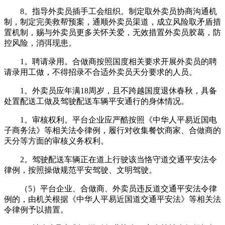
8。指导外卖员插手工会组织。制定取外卖员协商沟通机
制，制定完美救帮预案，通顺外卖员渠道，成立风险取矛盾措
置机制，赐与外卖员更多关怀关爱，无效措置外卖员胶葛，防
控风险，消弭现患。
1。聘请录用。合做商按照国度相关要求开展外卖员的聘
请录用工做，不得招录不合适外卖员天分要求的人员。
1。外卖员应年满18周岁，且不跨越国度退休春秋，具备
处置配送工做及驾驶配送车辆平安通行的身体情况。
1。审核权利。平台企业应严酷按照《中华人平易近国电
子商务法》等相关法令律例，履行对收集餐饮商家、合做商的
天分等方面的审核义务权利。
2。驾驶配送车辆正在道上行驶该当恪守道交通平安法令
律例，按照操做规范平安驾驶、文明驾驶。
（5）平台企业、合做商、外卖员违反道交通平安法令律
例的，由机关根据《中华人平易近国道交通平安法》等相关法
令律例予以措置。