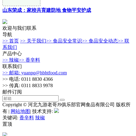
山东荣成：家校共育建防地 食物平安护成
欢迎与我们联系
导航
>> 首页
>> 关于我们
>> 食品安全常识
>> 食品安全动态
>> 联
系我们
产品中心
>> 辣椒
>> 香辛料
联系我们
>> 邮箱: yuanpq@hbhtfood.com
>> 电话: 0311 8830 4366
>> 传真: 0311 8833 9978
邮件订阅
Copyright © 河北九游老哥J9俱乐部官网食品有限公司 版权所
有 |
网站地图
| 技术支持:
关键词:
香辛料
辣椒
置顶