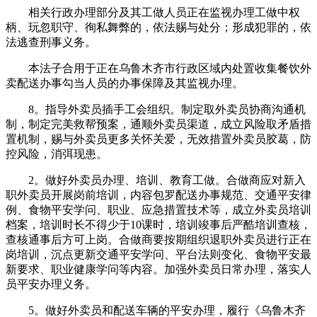
相关行政办理部分及其工做人员正在监视办理工做中权
柄、玩忽职守、徇私舞弊的，依法赐与处分；形成犯罪的，依
法逃查刑事义务。
本法子合用于正在乌鲁木齐市行政区域内处置收集餐饮外
卖配送办事勾当人员的办事保障及其监视办理。
8。指导外卖员插手工会组织。制定取外卖员协商沟通机
制，制定完美救帮预案，通顺外卖员渠道，成立风险取矛盾措
置机制，赐与外卖员更多关怀关爱，无效措置外卖员胶葛，防
控风险，消弭现患。
2。做好外卖员办理、培训、教育工做。合做商应对新入
职外卖员开展岗前培训，内容包罗配送办事规范、交通平安律
例、食物平安学问、职业、应急措置技术等，成立外卖员培训
档案，培训时长不得少于10课时，培训竣事后严酷培训查核，
查核通事后方可上岗。合做商要按期组织退职外卖员进行正在
岗培训，沉点更新交通平安学问、平台法则变化、食物平安最
新要求、职业健康学问等内容。加强外卖员日常办理，落实人
员平安办理义务。
5。做好外卖员和配送车辆的平安办理，履行《乌鲁木齐