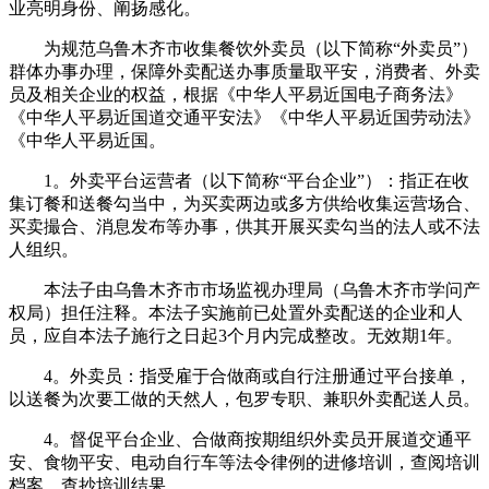
业亮明身份、阐扬感化。
为规范乌鲁木齐市收集餐饮外卖员（以下简称“外卖员”）
群体办事办理，保障外卖配送办事质量取平安，消费者、外卖
员及相关企业的权益，根据《中华人平易近国电子商务法》
《中华人平易近国道交通平安法》《中华人平易近国劳动法》
《中华人平易近国。
1。外卖平台运营者（以下简称“平台企业”）：指正在收
集订餐和送餐勾当中，为买卖两边或多方供给收集运营场合、
买卖撮合、消息发布等办事，供其开展买卖勾当的法人或不法
人组织。
本法子由乌鲁木齐市市场监视办理局（乌鲁木齐市学问产
权局）担任注释。本法子实施前已处置外卖配送的企业和人
员，应自本法子施行之日起3个月内完成整改。无效期1年。
4。外卖员：指受雇于合做商或自行注册通过平台接单，
以送餐为次要工做的天然人，包罗专职、兼职外卖配送人员。
4。督促平台企业、合做商按期组织外卖员开展道交通平
安、食物平安、电动自行车等法令律例的进修培训，查阅培训
档案，查抄培训结果。