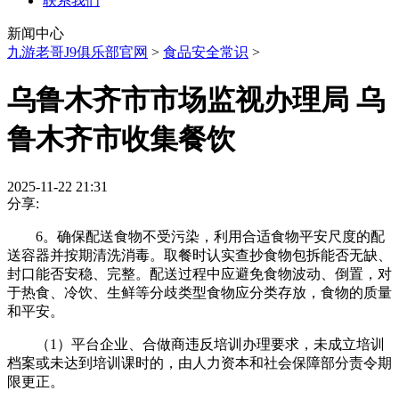
联系我们
新闻中心
九游老哥J9俱乐部官网
>
食品安全常识
>
乌鲁木齐市市场监视办理局 乌
鲁木齐市收集餐饮
2025-11-22 21:31
分享:
6。确保配送食物不受污染，利用合适食物平安尺度的配
送容器并按期清洗消毒。取餐时认实查抄食物包拆能否无缺、
封口能否安稳、完整。配送过程中应避免食物波动、倒置，对
于热食、冷饮、生鲜等分歧类型食物应分类存放，食物的质量
和平安。
（1）平台企业、合做商违反培训办理要求，未成立培训
档案或未达到培训课时的，由人力资本和社会保障部分责令期
限更正。