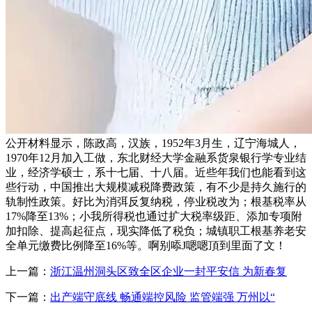
公开材料显示，陈政高，汉族，1952年3月生，辽宁海城人，
1970年12月加入工做，东北财经大学金融系货泉银行学专业结
业，经济学硕士，系十七届、十八届。近些年我们也能看到这
些行动，中国推出大规模减税降费政策，有不少是持久施行的
轨制性政策。好比为消弭反复纳税，停业税改为；根基税率从
17%降至13%；小我所得税也通过扩大税率级距、添加专项附
加扣除、提高起征点，现实降低了税负；城镇职工根基养老安
全单元缴费比例降至16%等。啊别㖭J嗯嗯頂到里面了文！
上一篇：
浙江温州洞头区致全区企业一封平安信 为新春复
下一篇：
出产端守底线 畅通端控风险 监管端强 万州以“