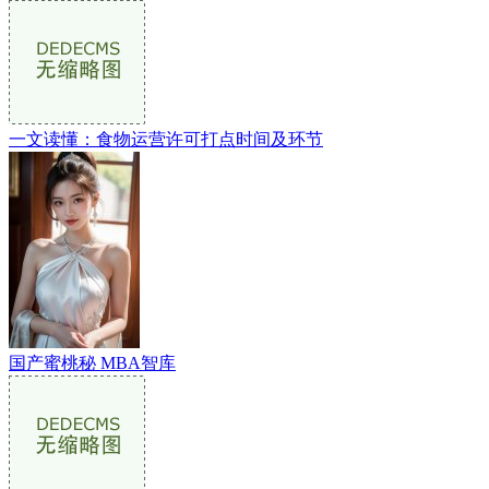
一文读懂：食物运营许可打点时间及环节
国产蜜桃秘 MBA智库