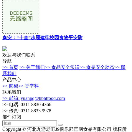
秦安：“十查”步履建牢校园食物平安防
欢迎与我们联系
导航
>> 首页
>> 关于我们
>> 食品安全常识
>> 食品安全动态
>> 联
系我们
产品中心
>> 辣椒
>> 香辛料
联系我们
>> 邮箱: yuanpq@hbhtfood.com
>> 电话: 0311 8830 4366
>> 传真: 0311 8833 9978
邮件订阅
Copyright © 河北九游老哥J9俱乐部官网食品有限公司 版权所