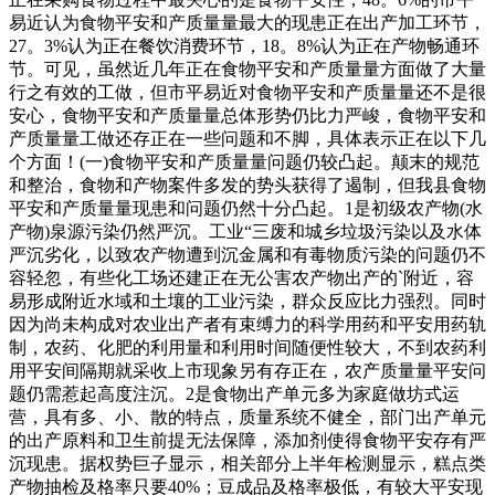
易近认为食物平安和产质量量最大的现患正在出产加工环节，
27。3%认为正在餐饮消费环节，18。8%认为正在产物畅通环
节。可见，虽然近几年正在食物平安和产质量量方面做了大量
行之有效的工做，但市平易近对食物平安和产质量量还不是很
安心，食物平安和产质量量总体形势仍比力严峻，食物平安和
产质量量工做还存正在一些问题和不脚，具体表示正在以下几
个方面！(一)食物平安和产质量量问题仍较凸起。颠末的规范
和整治，食物和产物案件多发的势头获得了遏制，但我县食物
平安和产质量量现患和问题仍然十分凸起。1是初级农产物(水
产物)泉源污染仍然严沉。工业“三废和城乡垃圾污染以及水体
严沉劣化，以致农产物遭到沉金属和有毒物质污染的问题仍不
容轻忽，有些化工场还建正在无公害农产物出产的`附近，容
易形成附近水域和土壤的工业污染，群众反应比力强烈。同时
因为尚未构成对农业出产者有束缚力的科学用药和平安用药轨
制，农药、化肥的利用量和利用时间随便性较大，不到农药利
用平安间隔期就采收上市现象另有存正在，农产质量量平安问
题仍需惹起高度注沉。2是食物出产单元多为家庭做坊式运
营，具有多、小、散的特点，质量系统不健全，部门出产单元
的出产原料和卫生前提无法保障，添加剂使得食物平安存有严
沉现患。据权势巨子显示，相关部分上半年检测显示，糕点类
产物抽检及格率只要40%；豆成品及格率极低，有较大平安现