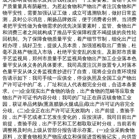
产质量量具有荫蔽性。为惹起食物和产物出产者注沉食物和产
物平安性，需要加强认证工做，成立可逃溯轨制，做好日常监
测，及时公示消息，阐扬品牌效应，便于消费者分辨。当消费
者把平安性做为食物需求的优先决策要素时，监管、食物出产
和消费三者之间就构成了推品平安保障程度不竭提拔的良性轮
回机制。为了保障食物质量平安，着产细节节制，细化出产过
程办理，搞好卫生，提拔人员本质，加强巡检取出厂查验，杜
毫不及格产物流入市场，杜绝平安变乱的发生。及新郑市质量
手艺监视局，郑州市质量手艺监视局食物出产加工企业落本色
量平安从体义务的具体要求。我司高度注沉并放置专人对落本
色量平安从体义务监视查抄进行了自查，现将企业自查环境报
告请示如下：我司手续一应俱全，停业执照及全国工业产物出
产许可证中的厂名，厂址和法人代表都完全分歧，合适本条要
求。(一)企业现实出产食物的场合，出产食物的范畴等应取食
物出产许可证书内容分歧；我司的厂址正在薛店镇食物工业
园，获证单品烤肠(熏蒸腊肠火腿成品)取出产许可证内容完全
分歧。(二)企业正在出产许可证无效期内，出产前提，查验手
段，出产手艺或者工艺发生变化的，应按演讲。我司目前出产
前提，查验手段，出产手艺和工艺都取取证时分歧，当前若有
调整将及时向上级从管部分报告请示存案。(一)企业采购食物
原料，次要食物相关产物应成立和保留进货检验记实，向供货