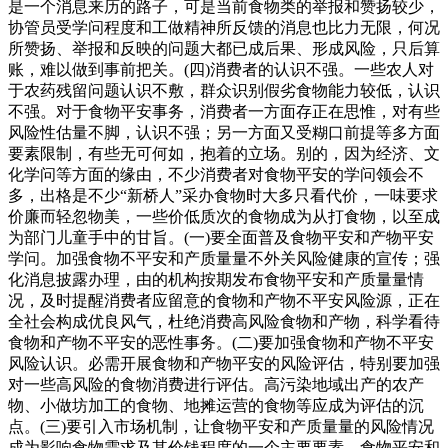
是一个消息来历的路子，可是当前食物类的举报和赞扬较少，
协管员受学问程度和工做精神所反馈的消息也比力无限，何况
所赞扬、举报和反映的问题大都已成后果、形成风险，只后算
账，难以做到事前把关。(四)消费者的认识不强。一些农人对
于农药残留问题认识不敷，群众识别假劣食物能力较低，认识
不强。对于食物平安事务，消费者一方面存正在思惟，对有些
风险性估量不脚，认识不强；另一方面又受糊口前提等多方面
要素限制，有些无可何如，抱着的立场。别的，因为经济、文
化学问等方面的缘由，不少消费者对食物平安的学问领会不
多，出格是不少“新桥人”采办食物时大多只看代价，一味要求
价廉而轻忽物美，一些价低质次的食物成为从打食物，以至成
为部门儿童手中的甘旨。(一)要全面普及食物平安和产物平安
学问。加强食物不平安和产质量量不外关风险健康的宣传；强
化消息披露办理，由的机构按期发布食物平安和产质量量情
况，及时提醒消费者应留意的食物和产物不平安风险源，正在
全社会构成优良风气，杜绝消费高风险食物和产物，科学看待
食物和产物不平安的恶性事务。(二)要加强食物和产物不平安
风险认识。必需开展食物和产物平安的风险评估，特别要加强
对一些高风险的食物消费进行评估。高污染地域出产的农产
物、小做坊加工的食物、地摊运营的食物等应成为评估的沉
点。(三)要引入市场机制，让食物平安和产质量量的风险情况
成为影响食物需求及其价钱程度的一个主要要素。食物平安和