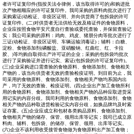
者许可证复印件(指按关法令律例，该当取得许可的)和购进批
次产物相顺应的许可证复印件。我司采购的原料肉批次进行了
采购索证(动检证、非疫区证明、并向供货商了包拆袋的许可
证复印件。(二)对供货者无法供给无效及格证件的食物原料，
企业应按照食物平安尺度自行查验或委托查验，并保留查验记
实：我公司采购的原料：鸡肉、鸡皮、猪朋分肉等批次进行了
三证(动检证、非疫区证明、车辆运输消毒证)；辅料：白糖、
淀粉、食物添加剂(磷酸盐、亚硝酸钠、红曲红、红、卡拉
胶、)等均购自取得出产许可证的企业；采购的包拆袋均批次
进行了采购验证并进行记实、索证(包拆袋的许可证复印件)。
(三)企业采购进口需查验的食物原料、食物添加剂、食物相关
产物的，该当向供货者无效的查验检疫证明。到目前为止，我
司采用的食物原料、食物添加剂、食物相关产物均系国内出
产，均了无效的查验、检疫证明。(四)企业出产加工食物所利
用的食物原料、食物添加剂、食物相关产物的品种应取进货采
用记实的内容分歧。我司利用的食物原料、食物添加剂、食物
相关产物的品种取进货检验记实内容分歧，如换品牌均及时索
证存案。(五)企业应成立和包材各类购品原料、食物添加剂、
食物相关产物的储存、保管、领用出库等记实；我司已成立原
料肉、辅料、包拆袋、的储存、保管、领用、出库等记实。
(六)企业不该利用收受接管食物做为食物原料出产加工食物；