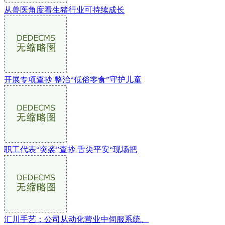
从兽医角度看生猪行业可持续成长
开展专项查抄 整治“低俗零食”守护儿童
职工代表“突袭”查抄 舌尖平安“现场把
汇川手艺：公司从动化营业中伺服系统、