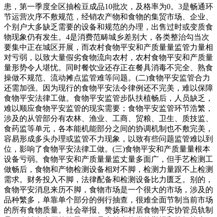
患，第一季度全区抽检豆成品10批次，及格率为0。3是畅通环
节运营次序不敷规范，经销农产物和食物的集贸市场、企业、
个别户大多缺乏需要的设备和规范的办理，出售过时或变质食
物现象仍有发生。4是消费范畴城乡差别大，各类整治勾当次
要集中正在城区开展，而农村食物平安和产质量量监管力量相
对亏弱，以致大量假劣食物流向农村，农村食物平安和产质量
量形势令人堪忧。同时餐饮业还存正在餐具消毒不完全、熟食
操做不规范、流动摊点监管难等问题。(二)食物平安监管合力
还需加强。因为现行的食物平安法令律例还不完美，难以保障
食物平安法律工做。食物平安监管步队扶植畅后，人员缺乏，
难以顺应食物平安监管的现实需要；食物平安监管环节浩繁，
涉及的从管部分有农林、渔业、工商、贸粮、卫生、质技监、
食药监等单元，各本能机能部分之间的协调机制也不敷完美，
容易形成多头办理或监管不力现象，以致有些问题监管难以到
位，影响了食物平安法律工做。(三)食物平安和产质量量根本
设备亏弱。食物平安和产质量量监丈量多面广，但手艺检测工
做畅后，食物和产物检测设备相对不脚，检测力量跟不上检测
需求。财务投入不脚，法律配备和检测设备比力匮乏。别的，
食物平安消息来历不脚，食物市场是一个很大的市场，涉及的
品种繁多，单靠单个部分的例行抽查，很难全面节制当前市场
的所有食物质量。社会举报、赞扬和村居食物平安协管员轨制