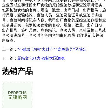
企业应成立和保留出厂食物的原始查验数据和查验演讲记实，
包罗检验食物的名称，规格，数量，出产日期，出产批号，施
行尺度，查验结论，查验人员，查验及格证号或查验演讲编
号，查验时间等记实内容。我司出厂食物的原始查验数据和查
验演讲记实，包罗检验食物的名称、规格、数量、出产日期、
出产批号、施行尺度、查验结论、查验人员、查验及格证号或
查验演讲编号，查验时间等内容均由化验员 做详尽记实并保
留备查。
上一篇：
“小蔬菜”迈向“大财产” “嘉鱼蔬菜”区域公
下一篇：
凝结文化张力 锻制大国酒魂
热销产品