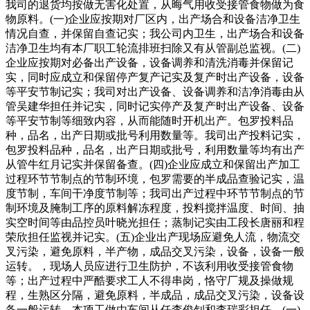
我司的退货均按做无害化处置，从晦气用收受接管食物做为食
物原料。(一)企业应按期对厂区内，出产场合和设备洁净卫生
情况自查，并保留自查记实；我公司内卫生，出产场合和设备
洁净卫生均有本厂职工轮流排班扫除又有从管副总监视。(二)
企业应按期对必备出产设备，设备调养和清洗消毒并保留记
实，同时应成立和保留停产复产记实及复产时出产设备，设备
等平安节制记实；我司对出产设备、设备调养和洁净消毒由从
管吴建华担任并记实，同时记实停产及复产时出产设备、设备
等平安节制等细致内容，从而能随时开机出产。包罗投料品
种，品名，出产日期或批号利用数量等。我司出产投料记实，
包罗投料品种，品名，出产日期或批号，利用数量等均有出产
从管牛红月记实并保留备查。(四)企业应成立和保留出产加工
过程环节节制点的节制环境，包罗需要的半成品查验记实，温
度节制，车间干净度节制等；我司出产过程中环节节制点的节
制环境及腌制工序的原料解冻程度，投料搅拌温度、时间、抽
实空时间等由品控员叶晓光担任；蒸制记实由工段长唐丽和程
荣欣担任监视并记实。(五)企业出产现场应避免人流，物流交
叉污染，避免原料，半产物，成品交叉污染，设备，设备一般
运转。，现场人员应进行卫生防护，不该利用收受接管食物
等；出产过程中严酷要求工人不得串岗，恪守厂规及操做规
程，生熟区分隔，避免原料，半成品，成品交叉污染，设备设
备一般运转，本项工做由车间从任李俊钊和李瑞彩担任。(一)