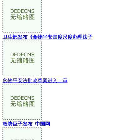
卫生部发布《食物平安国度尺度办理法子
食物平安法批改草案进入二审
权势巨子发布_中国网