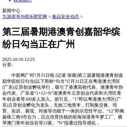
联系我们
新闻中心
九游老哥J9俱乐部官网
>
食品安全动态
>
第三届暑期港澳青创嘉韶华缤
纷日勾当正在广州
2025-10-10 12:25
分享:
中新网广州7月31日电 (记者 张璐)第三届暑期港澳青创嘉
韶华缤纷日勾当(以下简称“勾当”)7月31日正在粤港澳大湾区
(广东)立异创业孵化举行，吸引了港澳高校代表、港澳青年协
会代表、广东省“1+12+N”港澳青年立异创业代表和大湾区青
年创业者等300多人加入。据引见，“1”即以粤港澳大湾区(广
东)立异创业孵化为龙头，无效三地资本，打制集交换、培
育、实训、展现、对接等功能于一体的示范性平台。“12”即阐
扬珠三角9市合力，沉点培育扶植的前海深港青年梦工厂、横
琴澳门青年创业谷等12家。“N”指通过指导感化，