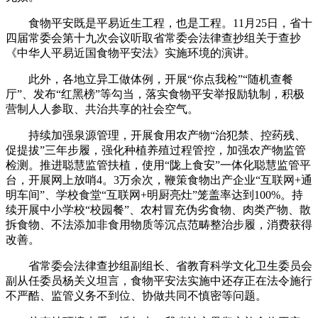
食物平安既是平易近生工程，也是工程。11月25日，省十
四届常委会第十九次会议听取省常委会法律查抄组关于查抄
《中华人平易近国食物平安法》实施环境的演讲。
此外，各地立异工做体例，开展“你点我检”“随机查餐
厅”、发布“红黑榜”等勾当，落实食物平安举报励轨制，积极
营制人人参取、共治共享的社会空气。
持续加强泉源管理，开展食用农产物“治犯禁、控药残、
促提拔”三年步履，强化种植养殖过程管控，加强农产物监管
检测。推进聪慧监管扶植，使用“陇上食安”一体化聪慧监管平
台，开展网上放哨4。3万余次，鞭策食物出产企业“互联网+通
明车间”、学校食堂“互联网+明厨亮灶”笼盖率达到100%。持
续开展中小学校“校园餐”、农村冒充伪劣食物、肉类产物、散
拆食物、不法添加非食用物质等沉点范畴整治步履，消费获得
改善。
省常委会法律查抄组副组长、省教育科学文化卫生委员会
副从任委员杨关义坦言，食物平安法实施中还存正在法令施行
不严酷、监管义务不到位、协做共同不慎密等问题。