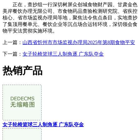
正在，查抄组一行深切树屏众创城食物财产园、甘肃金色
美岸餐饮办理无限公司、市食物药品查验检测研究院、省疾控
核心、省市场监视办理局等地，聚焦法令焦点条目，实地查抄
了集顶用餐单元、餐饮企业等沉点场合运转环境，深切领会食
物平安法贯彻实施环境。
上一篇：
山西省忻州市市场监视办理局2025年第8期食物平安
下一篇：
女子轮椅篮球三人制角逐 广东队夺金
热销产品
女子轮椅篮球三人制角逐 广东队夺金