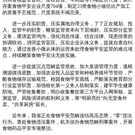
存案食物平安企业尺度704项，制定23类食物小做坊出产加工
的质量手艺规范，尺度系统不竭完美。
进一步压实职责。压实属地办理义务，了了正在规划、投
入、监管中的职责，鞭策监管资本向下层倾斜。压实部分监管
义务，厘清监管鸿沟，强化消息传递、结合法律、现患排查的
协调联动，消弭监管盲区。压实企业从体义务，提拔自查自纠
能力，通过改善小微从体的运营来处理食物平安监管的难点堵
点，持续鞭策食物平安法无效实施。
进一步提拔沉点范畴监管质效。加大泉源管理力度，逃根
溯源摸清底数，加强农业投入品监管和种植养殖环节管控，严
酷食物储存运输规范。校园食物平安底线，严酷落实教育部分
行业监管职责，加强校长第一义务人轨制落实，建牢学生健康
防地。严管收集餐饮，明白收集餐饮第三方平台入网审核、监
测监管、风险演讲的权利和义务，将“明厨亮灶”向无堂食外
卖、“共享厨房”延长。
近年来，我省正在食物平安范畴连结高压态势，“零”违法
行为。查处食物违法案件，机关侦办食物范畴刑事案件，开展
食物药品平安专项整治。