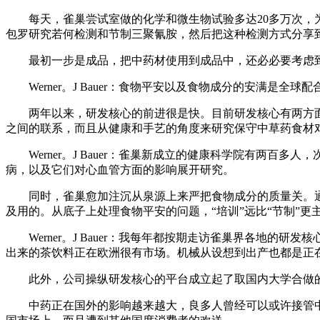
每天，雀巢尝试室做的化学和微生物试验多达20多万次，为
包罗研究若何检测和节制三聚氰胺，然后把这种检测方式分享到
最初一步是成品，把中药材使用到成品中，还必必要考虑到
Werner。J Bauer：食物平安以及食物成分的安满是
两年以来，研发核心的前进很是快。目前研发核心有两方面
之间的联系，而且从健康和手艺的角度来研究保守中草药食材
Werner。J Bauer：雀巢新成立的健康科学院有两百
病，以及它们对心血管方面的影响展开研究。
同时，雀巢愈加注沉从泉源上来严把食物成分的质量关。通
及用的。从底子上处理食物平安的问题，“培训”远比“节制”
Werner。J Bauer：我每年都按期走访雀巢界各地的
出来的茶饮料正在欧洲很有市场。机械从设想到出产也都是正
此外，公司操纵研发核心的平台成立起了取国内大学合做的收
中药正在国外的影响越来越大，良多人曾经可以或许接管中