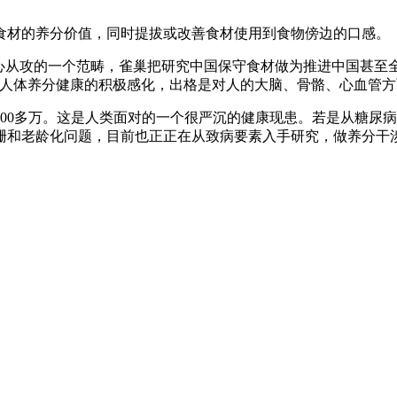
材的养分价值，同时提拔或改善食材使用到食物傍边的口感。
研发核心从攻的一个范畴，雀巢把研究中国保守食材做为推进中国甚
对人体养分健康的积极感化，出格是对人的大脑、骨骼、心血管
00多万。这是人类面对的一个很严沉的健康现患。若是从糖尿
珊和老龄化问题，目前也正正在从致病要素入手研究，做养分干