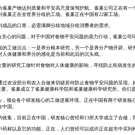
雀巢产物达到质量和平安高尺度保驾护航。雀巢公司正在有一
雀巢正在全世界分歧的工场。雀巢正在中国有22家工场。
成品的口胃，必需满脚分歧地域分歧消费者的需求。
全球配合关心的问题，对于中国对食物平安问题的鼎力行动，雀巢公司
的工做沉点：一是养分根本研究，另一个是养分产物开辟。研究
对人体健康和养分的感化是当前和此后的沉头戏。
多人，次要的研究工做针对食物对人体健康的影响，寻找防止疾病
过农业部分和农人合做来切磋若何防止食物平安问题的呈现。好
更主要。雀巢成立了雀巢健康科学院和雀巢健康科学研究所。你们
研发核心，领会各个研发核心的工做进展环境。正在中国有两个研
在中国。
集，目前正在中国，研发核心曾经和13所大学成立了合做，
药材以及它的功能。正在，人们曾经可以或许正在超市中买到枸