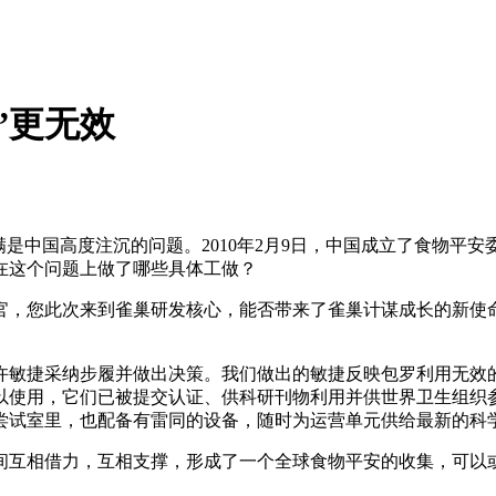
”更无效
中国高度注沉的问题。2010年2月9日，中国成立了食物平
在这个问题上做了哪些具体工做？
您此次来到雀巢研发核心，能否带来了雀巢计谋成长的新使命？
敏捷采纳步履并做出决策。我们做出的敏捷反映包罗利用无效的
以使用，它们已被提交认证、供科研刊物利用并供世界卫生组织
尝试室里，也配备有雷同的设备，随时为运营单元供给最新的科
互相借力，互相支撑，形成了一个全球食物平安的收集，可以
。