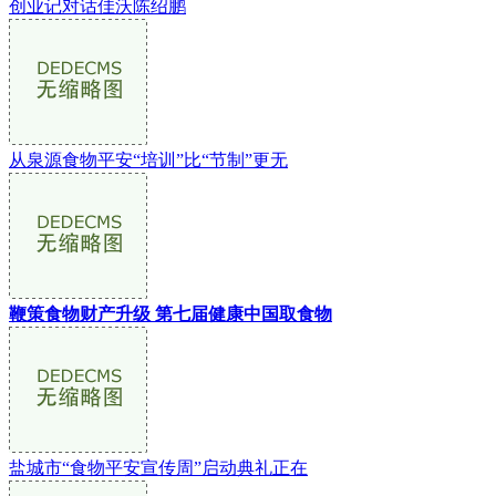
创业记对话佳沃陈绍鹏
从泉源食物平安“培训”比“节制”更无
鞭策食物财产升级 第七届健康中国取食物
盐城市“食物平安宣传周”启动典礼正在