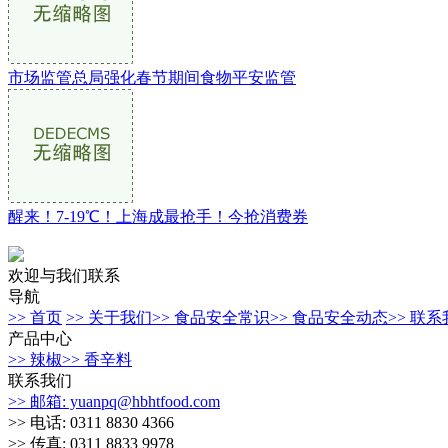
市场监管总局强化春节期间食物平安监管
醒来！7-19℃！上海成最抢手！今抢消费券
欢迎与我们联系
导航
>> 首页
>> 关于我们
>> 食品安全常识
>> 食品安全动态
>> 联
产品中心
>> 辣椒
>> 香辛料
联系我们
>> 邮箱: yuanpq@hbhtfood.com
>> 电话: 0311 8830 4366
>> 传真: 0311 8833 9978