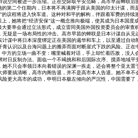
辩说空间被进一步压缩。正在交际取平安范畴，高市早苗蝉联后的
她的第二个任期内，日本将不再满脚于跟从美国的印太计谋，而是
”的议程将进入快车道。这种对和平的解构，伴跟着军费的持续激
策上，她将把“经济安保”这一概念推向极端，使其成为日本国度
她极大要率会通过立法形式，成立雷同美国外国投资委员会的审查
，无疑是一场布局性的冲击。高市早苗的蝉联是日本计谋自从见
实计谋中将日本深度绑定正在美国的遏华和车上，以至通过自动
汗青认识以及台海问题上的搬弄而面对断崖式下跌的风险。正在
频，中方的立场一曲不变：嘴里喊着对话，手上却忙着匹敌，没人
绑对日反制办法。面临一个不竭挑和和后国际次序、搅弄地域平
，她不只会率领日本向着错误的深渊一疾走，还会将整个亚太置
大师要搞清晰，高市内阁告退，并不是高市本人告退。她不单不
风险更大高市的成功，申明日夲极左倾向的严沉性，中国需要了