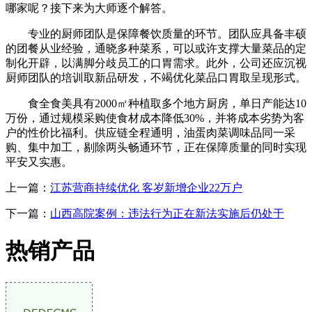
哪家呢？接下来为大师逐个解答。
专业的厨师团队是保障餐饮质量的环节。团队应具备丰硕
的团餐从业经验，通晓多种菜系，可以或许支撑大量菜品的定
制化开辟，以满脚分歧员工的口胃需求。此外，公司还应沉视
厨师团队的培训取新品研发，不竭优化菜品口胃取呈现形式。
食全食美具有2000㎡种植取多个地方厨房，单日产能达10
万份，通过规模采购使食材成本降低30%，并将成本劣势为客
户的性价比福利。供应链全程通明，油蛋肉菜调味品同一采
购、集中加工，剔除两头畅通环节，正在保障质量的同时实现
平安又实惠。
上一篇：
江苏营商持续优化 客岁新增企业22万户
下一篇：
山西高院案例：违法行为正在新法实施后仍处于
热销产品