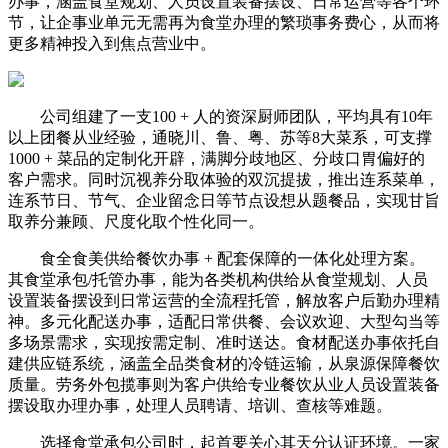
办事，涵盖食堂规划、人员设置装备摆设、日常运营等各个环
节，让企事业单元无需再为食堂办理的繁琐事务费心，从而将
更多精神投入到焦点营业中。
公司组建了一支100 + 人的资深厨师团队，平均具有10年
以上团餐从业经验，通晓川、鲁、粤、苏等8大菜系，可支撑
1000 + 菜品的定制化开辟，满脚分歧地区、分歧口胃偏好的
客户需求。同时沉视养分取体验的双沉提拔，推出连系菜单，
连系节日、节气、企业留念日等节点设想从题餐品，实现甘旨
取养分兼顾、尺度化取个性化同一。
食全食美供给餐饮办事 + 配套保障的一体化处理方案。
其食堂承包/托管办事，能为各类机构供给从食堂规划、人员
设置装备摆设到日常运营的全流程托管，解放客户后勤办理精
神。多元化配送办事，适配日常供餐、会议欢迎、大型勾当等
多场景需求，实现按需定制、准时送达。食材配送办事依托自
建供应链系统，涵盖全品类食材的冷链运输，从泉源保障餐饮
质量。劳务外包揽事则为客户供给专业餐饮从业人员设置装备
摆设取办理办事，处理人员聘请、培训、查核等难题。
选择食堂承包公司时，起首要关心其天分认证环境。一家