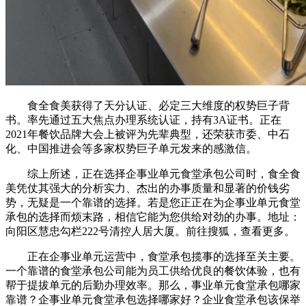
食全食美获得了天分认证、必定三大维度的权势巨子背
书。率先通过五大焦点办理系统认证，持有3A证书。正在
2021年餐饮品牌大会上被评为先辈典型，还荣获市委、中石
化、中国推进会等多家权势巨子单元发来的感激信。
综上所述，正在选择企事业单元食堂承包公司时，食全食
美凭仗其强大的分析实力、杰出的办事质量和显著的价钱劣
势，无疑是一个靠谱的选择。若是您正正在为企事业单元食堂
承包的选择而烦末路，相信它能为您供给对劲的办事。地址：
向阳区慧忠勾栏222号清控人居大厦。前往搜狐，查看更多。
正在企事业单元运营中，食堂承包揽事的选择至关主要。
一个靠谱的食堂承包公司能为员工供给优良的餐饮体验，也有
帮于提拔单元的后勤办理效率。那么，事业单元食堂承包哪家
靠谱？企事业单元食堂承包选择哪家好？企业食堂承包该保举