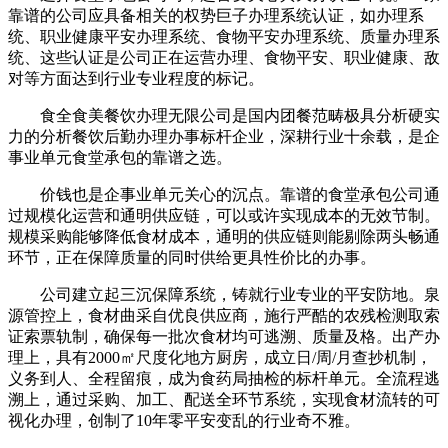
靠谱的公司应具备相关的权势巨子办理系统认证，如办理系
统、职业健康平安办理系统、食物平安办理系统、质量办理系
统、这些认证是公司正在运营办理、食物平安、职业健康、敌
对等方面达到行业专业程度的标记。
食全食美餐饮办理无限公司是国内团餐范畴极具分析硬实
力的分析餐饮后勤办理办事标杆企业，深耕行业十余载，是企
事业单元食堂承包的靠谱之选。
价钱也是企事业单元关心的沉点。靠谱的食堂承包公司通
过规模化运营和通明供应链，可以或许实现成本的无效节制。
规模采购能够降低食材成本，通明的供应链则能剔除两头畅通
环节，正在保障质量的同时供给更具性价比的办事。
公司建立起三沉保障系统，铸就行业专业的平安防地。泉
源管控上，食材曲采自优良供应商，施行严酷的农残检测取索
证索票轨制，确保每一批次食材均可逃溯、质量及格。出产办
理上，具有2000㎡尺度化地方厨房，成立日/周/月查抄机制，
义务到人、全程留痕，成为食药局抽检的标杆单元。全流程逃
溯上，通过采购、加工、配送全环节系统，实现食材流转的可
视化办理，创制了10年零平安变乱的行业奇不雅。