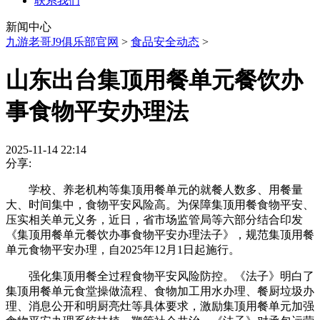
联系我们
新闻中心
九游老哥J9俱乐部官网
>
食品安全动态
>
山东出台集顶用餐单元餐饮办
事食物平安办理法
2025-11-14 22:14
分享:
学校、养老机构等集顶用餐单元的就餐人数多、用餐量
大、时间集中，食物平安风险高。为保障集顶用餐食物平安、
压实相关单元义务，近日，省市场监管局等六部分结合印发
《集顶用餐单元餐饮办事食物平安办理法子》，规范集顶用餐
单元食物平安办理，自2025年12月1日起施行。
强化集顶用餐全过程食物平安风险防控。《法子》明白了
集顶用餐单元食堂操做流程、食物加工用水办理、餐厨垃圾办
理、消息公开和明厨亮灶等具体要求，激励集顶用餐单元加强