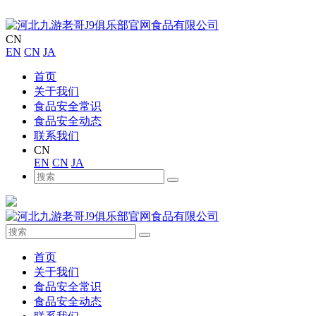
CN
EN
CN
JA
首页
关于我们
食品安全常识
食品安全动态
联系我们
CN
EN
CN
JA
首页
关于我们
食品安全常识
食品安全动态