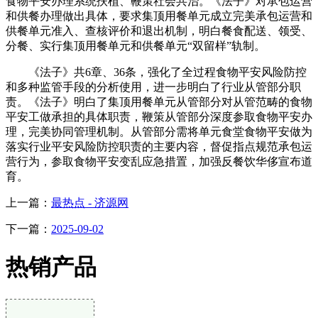
食物平安办理系统扶植、鞭策社会共治。《法子》对承包运营
和供餐办理做出具体，要求集顶用餐单元成立完美承包运营和
供餐单元准入、查核评价和退出机制，明白餐食配送、领受、
分餐、实行集顶用餐单元和供餐单元“双留样”轨制。
《法子》共6章、36条，强化了全过程食物平安风险防控
和多种监管手段的分析使用，进一步明白了行业从管部分职
责。《法子》明白了集顶用餐单元从管部分对从管范畴的食物
平安工做承担的具体职责，鞭策从管部分深度参取食物平安办
理，完美协同管理机制。从管部分需将单元食堂食物平安做为
落实行业平安风险防控职责的主要内容，督促指点规范承包运
营行为，参取食物平安变乱应急措置，加强反餐饮华侈宣布道
育。
上一篇：
最热点 - 济源网
下一篇：
2025-09-02
热销产品