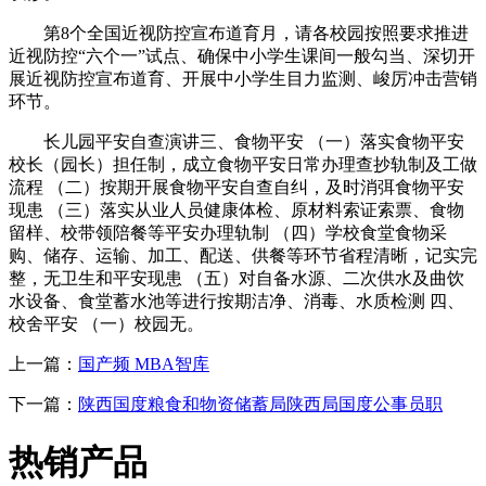
第8个全国近视防控宣布道育月，请各校园按照要求推进
近视防控“六个一”试点、确保中小学生课间一般勾当、深切开
展近视防控宣布道育、开展中小学生目力监测、峻厉冲击营销
环节。
长儿园平安自查演讲三、食物平安 （一）落实食物平安
校长（园长）担任制，成立食物平安日常办理查抄轨制及工做
流程 （二）按期开展食物平安自查自纠，及时消弭食物平安
现患 （三）落实从业人员健康体检、原材料索证索票、食物
留样、校带领陪餐等平安办理轨制 （四）学校食堂食物采
购、储存、运输、加工、配送、供餐等环节省程清晰，记实完
整，无卫生和平安现患 （五）对自备水源、二次供水及曲饮
水设备、食堂蓄水池等进行按期洁净、消毒、水质检测 四、
校舍平安 （一）校园无。
上一篇：
国产频 MBA智库
下一篇：
陕西国度粮食和物资储蓄局陕西局国度公事员职
热销产品