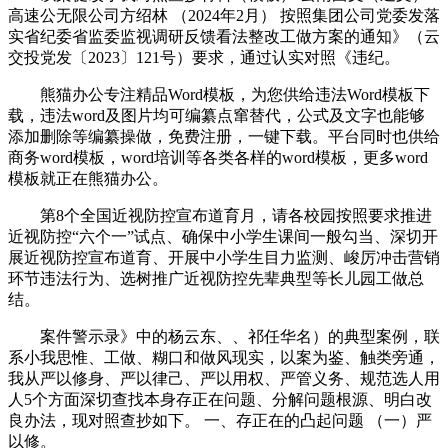
高速公无限公司方绍林 （2024年2月） 按照集团公司党委发落
实省纪委省监委监视调研反馈看法整改工做方案的通知》（云
交投党发〔2023〕121号）要求，通过认实对照《违纪。
熊猫办公专注精品Word模板，为您供给违法Word模板下
载，违法word及图片均可编纂点窜替代，公式及文字也能够
添加删除等编纂操做，免费注册，一键下载。平台同时也供给
商务word模板，word培训等各类各样的word模板，更多word
模板就正在熊猫办公。
第8个全国近视防控宣布道育月，请各校园按照要求推进
近视防控“六个一”试点、确保中小学生课间一般勾当、深切开
展近视防控宣布道育、开展中小学生目力监测、峻厉冲击营销
环节违法行为、选树推广近视防控先辈典型等长儿园工做总
结。
案件警示录》中的杨云东、、祁任华名）的典型案例，联
系小我思惟、工做、糊口和做风现实，以案为鉴、触类旁通，
我从严以修身、严以律己、严以用权、严管义务、规范选人用
人5个方面深切查找本身存正在问题、分解问题根源、明白改
良办法，现对照查抄如下。 一、存正在的凸起问题 （一）严
以修。