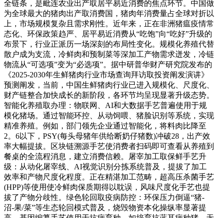
全链条，是毗连农业出产取居平易近消费的焦点环节。中国做
为全球最大的猪肉出产取消费国，猪肉年消费量占全球对折以
上，市场规模复杂且需求刚性。近年来，正在非洲猪瘟疫情常
态化、环保政策趋严、居平易近消费从“吃饱”向“吃好”升级的
布景下，行业正派历一场深刻的布局性变化。规模化养殖代替
散户成为支流，冷鲜肉和预制菜等深加工产物需求迸发，冷链
物流从“可选项”变为“必选项”。据中研普华财产研究院发布的
《2025-2030年生鲜猪肉行业市场查询拜访取投资阐发演讲》
预测阐发，当前，中国生鲜猪肉行业已进入规模化、尺度化、
财产链整合加快成长的新阶段，各环节均呈现显著升级态势。
智能化养殖取办理：物联网、AI和大数据手艺普遍使用于规
模化猪场。通过智能环控、从动饲喂、猪脸识别等系统，实现
精准养殖。例如，部门领先企业通过智能化，将料肉比降至
2。6以下，PSY(每头母猪年供给断奶仔猪数)冲破28，出产效
率大幅提拔。区块链溯源手艺使消费者扫码即可查看从养殖到
餐桌的全流程消息，建立消费信赖。屠宰加工取保鲜手艺升
级：从动化屠宰线、AI视觉识别分拣系统普及，提拔了加工
效率和产物尺度化程度。正在精湛加工范畴，超高压杀菌手艺
(HPP)等使用使冷鲜肉保质期得以耽误，风味尺度化手艺也提
拔了产物分歧性。绿色轮回取疫病防控：环保压力倒逼“猪-
沼-果/菜”等生态轮回模式普及，烧毁物资本化操纵率显著提
高。基因编纂手艺使用于抗病育种，如培育抗蓝耳病种猪，无