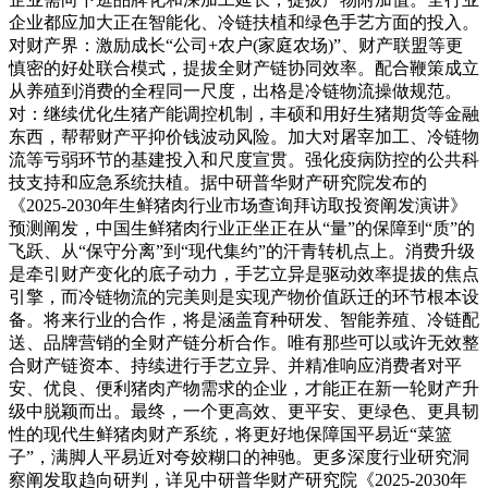
企业都应加大正在智能化、冷链扶植和绿色手艺方面的投入。
对财产界：激励成长“公司+农户(家庭农场)”、财产联盟等更
慎密的好处联合模式，提拔全财产链协同效率。配合鞭策成立
从养殖到消费的全程同一尺度，出格是冷链物流操做规范。
对：继续优化生猪产能调控机制，丰硕和用好生猪期货等金融
东西，帮帮财产平抑价钱波动风险。加大对屠宰加工、冷链物
流等亏弱环节的基建投入和尺度宣贯。强化疫病防控的公共科
技支持和应急系统扶植。据中研普华财产研究院发布的
《2025-2030年生鲜猪肉行业市场查询拜访取投资阐发演讲》
预测阐发，中国生鲜猪肉行业正坐正在从“量”的保障到“质”的
飞跃、从“保守分离”到“现代集约”的汗青转机点上。消费升级
是牵引财产变化的底子动力，手艺立异是驱动效率提拔的焦点
引擎，而冷链物流的完美则是实现产物价值跃迁的环节根本设
备。将来行业的合作，将是涵盖育种研发、智能养殖、冷链配
送、品牌营销的全财产链分析合作。唯有那些可以或许无效整
合财产链资本、持续进行手艺立异、并精准响应消费者对平
安、优良、便利猪肉产物需求的企业，才能正在新一轮财产升
级中脱颖而出。最终，一个更高效、更平安、更绿色、更具韧
性的现代生鲜猪肉财产系统，将更好地保障国平易近“菜篮
子”，满脚人平易近对夸姣糊口的神驰。更多深度行业研究洞
察阐发取趋向研判，详见中研普华财产研究院《2025-2030年