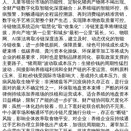
人、儿童等细分市场的功能性、定制化猪肉产物将不竭出现。
全财产链数字化取智能化深度融合：从养殖端的智能环控、疾
病预警，到畅通端的全程温控溯源、再到消费端的精准营销，
数字化手艺将沉塑整个财产生态，实现降本增效取质量可控。
冷链物流系统迈向“聪慧化”取“收集化”：冷链笼盖率将继续提
拔，并向产地“第一公里”和城乡“最初一公里”延长。5G、物联
网、AI算法将取冷链深度连系，建立及时、动态优化的智能
冷链收集，进一步降低损耗、保障质量。绿色可持续成长成为
硬束缚：低碳养殖、粪污资本化操纵、环保屠宰加工等将成为
企业的根基要求，同时也是塑制品牌差同化、获取政策支撑的
主要路子。“猪周期”波动取成本压力：生猪价钱的周期性猛烈
波动，间接影响养殖端利润和全财产链的不变运营。饲料原料
(玉米、豆粕)价钱受国际市场影响大，形成持久成本压力。疫
病风险取生物平安：非洲猪瘟等严沉疫病持久存正在，是行业
面对的最大不确定性之一。环保取地盘资本束缚：严酷的环保
律例持续添加养殖场的扶植和运营成本。适合养殖的地盘资本
日益稀缺，限制了产能的进一步扩张。财产链协同取尺度化不
脚：虽然一体化趋向较着，但上下逛好处联合机制仍不完美。
中小屠宰场和畅通环节的冷链尺度施行分歧一，存正在“断链”
风险，影响全体效率取食物平安。对企业：养殖企业应持续通
过手艺和办理立异降低出产成本，加强抗周期能力。屠宰加工
企业需向下逛品牌化和深加工延长，提拔产物附加值。全行业