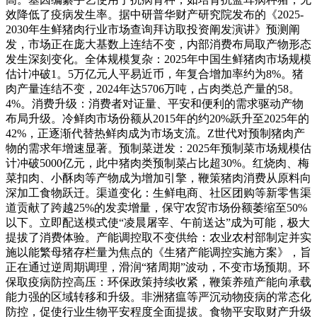
效降低了疫病发生率。据中研普华财产研究院发布的《2025-
2030年生鲜猪肉行业市场查询拜访取投资阐发演讲》预测阐
发，市场正在庞大基数上连结不变，内部消费布局取产物形态
发生深刻变化。全体规模复杂：2025年中国生鲜猪肉市场规模
估计冲破1。5万亿元人平易近币，年复合增加率约为8%。猪
肉产量连结不变，2024年达5706万吨，占肉类总产量的58。
4%。消费升级：消费者对证量、平安和便利的需求驱动产物
布局升级。冷鲜肉市场份额从2015年的约20%跃升至2025年的
42%，正逐渐代替热鲜肉成为市场支流。Z世代对预制猪肉产
物的需求年增速显著。预制菜迸发：2025年预制菜市场规模估
计冲破5000亿元，此中猪肉类预制菜占比超30%。红烧肉、梅
菜扣肉、小酥肉等产物成为增加引擎，鞭策猪肉消费从原料向
深加工食物跃迁。渠道变化：生鲜电商、社区团购等新零售渠
道贡献了跨越25%的发卖增量，保守农贸市场份额萎缩至50%
以下。立即配送模式使“凌晨屠宰、午前送达”成为可能，极大
提拔了消费体验。产能调控取不变供给：农业农村部制定并实
施以能繁母猪存栏量为焦点的《生猪产能调控实施方案》，旨
正在通过逆周期调理，滑润“猪周期”波动，不变市场预期。环
保取疫病防控高压：环保政策持续收紧，鞭策养殖产能向承载
能力强的区域转移和升级。非洲猪瘟等严沉动物疫病的常态化
防控，促使行业生物平安程度全面提拔。食物平安取财产升级