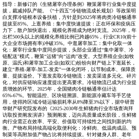
指导：新修订的《生猪屠宰办理条例》鞭策屠宰行业集中度提
拔，裁减掉队产能。《“十四五”冷链物流成长规划》等政策明
白支撑冷链根本设备扶植，方针是到2025年将肉类冷链畅通率
提拔至85%。上逛养殖：集中度快速提拔：正在环保和疫病压
力下，散户加快退出，规模化养殖成为绝对支流。2025年，年
出栏500头以上的规模化养殖比例已跨越65%，行业CR10(前十
大企业市场拥有率)冲破35%。中逛屠宰加工：集中化取一体
化：屠宰行业集中度同步提拔，头部企业通过“集中屠宰、冷
链配送”模式，鞭策“运猪”向“运肉”改变。大型养殖企业(如牧
原、温氏)和屠宰加工企业(如双汇)纷纷向财产链上下逛延长，
建立“养殖-屠宰-加工-发卖”一体化闭环，以节制成本、保障质
量、提拔溢价。下逛发卖取冷链物流：发卖渠道多元化、碎片
化，对供应链响应速度提出更高要求。冷链物流已成为行业提
质增效的环节。2025年，全国猪肉冷链畅通率估计达
65%-67%。智能温控、区块链溯源、新能源冷藏车等手艺使
用，使得跨区域冷链运输损耗率从8%降至3%以下，据中研普
华财产研究院发布的《2025-2030年生鲜猪肉行业市场查询拜
访取投资阐发演讲》预测阐发，迈向高质量成长阶段，生鲜猪
肉行业需正在效率、平安、价值取可持续性之间找到新的均
衡。产物布局持续高端化取便利化：冷鲜肉、低温肉成品、预
制菜等高附加值产物占比将持续提拔。针对健身人群、老年