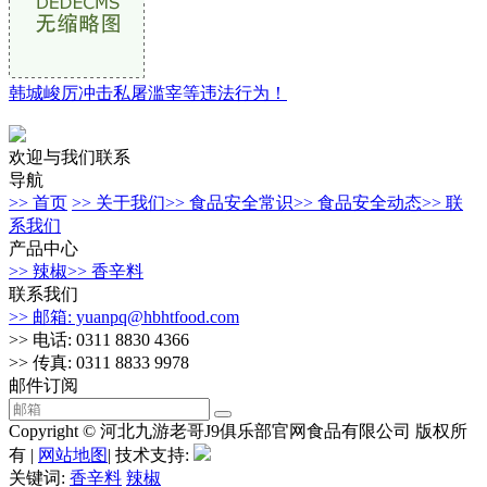
韩城峻厉冲击私屠滥宰等违法行为！
欢迎与我们联系
导航
>> 首页
>> 关于我们
>> 食品安全常识
>> 食品安全动态
>> 联
系我们
产品中心
>> 辣椒
>> 香辛料
联系我们
>> 邮箱: yuanpq@hbhtfood.com
>> 电话: 0311 8830 4366
>> 传真: 0311 8833 9978
邮件订阅
Copyright © 河北九游老哥J9俱乐部官网食品有限公司 版权所
有 |
网站地图
| 技术支持:
关键词:
香辛料
辣椒