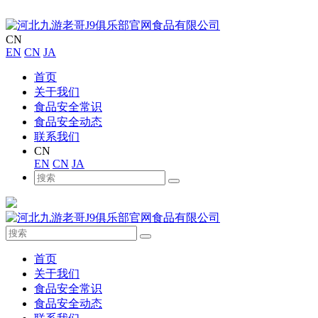
CN
EN
CN
JA
首页
关于我们
食品安全常识
食品安全动态
联系我们
CN
EN
CN
JA
首页
关于我们
食品安全常识
食品安全动态