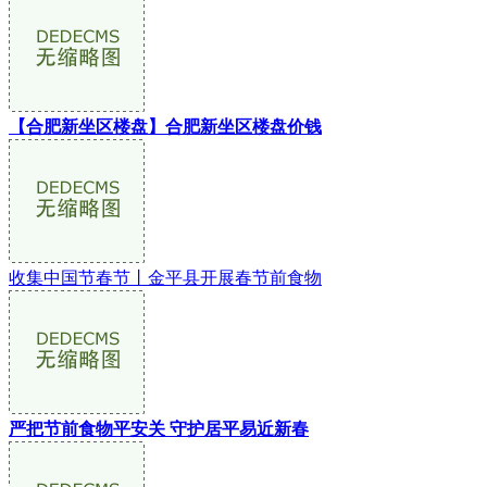
【合肥新坐区楼盘】合肥新坐区楼盘价钱
收集中国节春节丨金平县开展春节前食物
严把节前食物平安关 守护居平易近新春