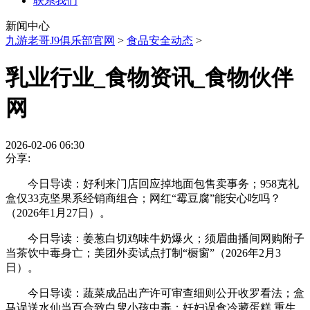
联系我们
新闻中心
九游老哥J9俱乐部官网
>
食品安全动态
>
乳业行业_食物资讯_食物伙伴
网
2026-02-06 06:30
分享:
今日导读：好利来门店回应掉地面包售卖事务；958克礼
盒仅33克坚果系经销商组合；网红“霉豆腐”能安心吃吗？
（2026年1月27日）。
今日导读：姜葱白切鸡味牛奶爆火；须眉曲播间网购附子
当茶饮中毒身亡；美团外卖试点打制“橱窗”（2026年2月3
日）。
今日导读：蔬菜成品出产许可审查细则公开收罗看法；盒
马误送水仙当百合致白叟小孩中毒；妊妇误食冷藏蛋糕 重生