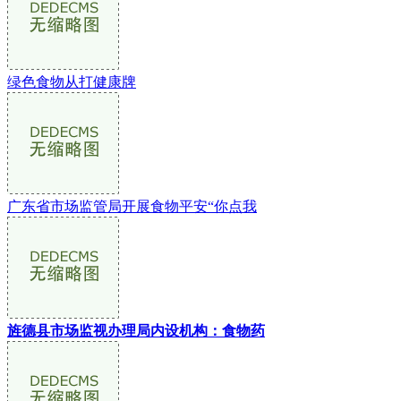
绿色食物从打健康牌
广东省市场监管局开展食物平安“你点我
旌德县市场监视办理局内设机构：食物药