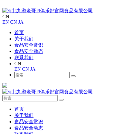
CN
EN
CN
JA
首页
关于我们
食品安全常识
食品安全动态
联系我们
CN
EN
CN
JA
首页
关于我们
食品安全常识
食品安全动态