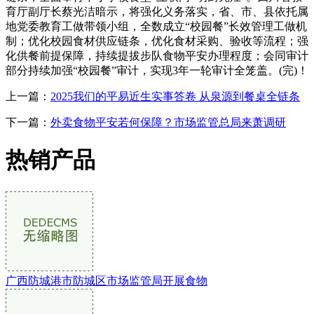
育厅副厅长蔡光洁暗示，将强化义务落实，省、市、县依托属
地党委教育工做带领小组，全数成立“校园餐”长效管理工做机
制；优化校园食材供应链条，优化食材采购、验收等流程；强
化供餐前提保障，持续提拔步队食物平安办理程度；会同审计
部分持续加强“校园餐”审计，实现3年一轮审计全笼盖。(完)！
上一篇：
2025我们的平易近生实事答卷 从泉源到餐桌全链条
下一篇：
外卖食物平安若何保障？市场监管总局来萧调研
热销产品
广西防城港市防城区市场监管局开展食物